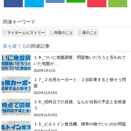
関連キーワード
マイホームヒストリー
内装のこと
床のこと
家を建てる
の関連記事
１８_ついに地盤調査、問題無いだろうと言われて
いた地盤が…
2022年1月11日
１７_２台用カーポート、２台駐車すると狭そう問
題
2021年12月24日
１６_現時点での見積、なんか当初の予定と全然違
う
2021年12月22日
１５_ビルトイン食洗機、標準の物でいいのか問題