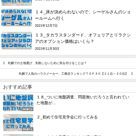
１４_床が決められないので、シーゲルさんのショ
ールームへ行く
2021年12月7日
１３_タカラスタンダード、オフェリアとリラクシ
アのオプション価格はいくら？
2021年11月30日
札幌での土地選び、失敗しないために気を付けることは？
札幌で人気のハウスメーカー、工務店ランキングＴＯＰ３０【２１位～３０位】
おすすめ記事
１８_ついに地盤調査、問題無いだろうと言われてい
た地盤が…
家を建てる
２_初めて住宅見学会に行ってみる
家を建てる