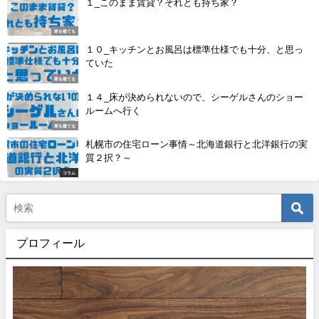
１_このまま賃貸？それとも持ち家？
家を建てる
１０_キッチンとお風呂は標準仕様でも十分、と思っ
ていた
家を建てる
１４_床が決められないので、シーゲルさんのショー
ルームへ行く
家を建てる
札幌市の住宅ローン事情～北海道銀行と北洋銀行の実
質２択？～
コラム
プロフィール