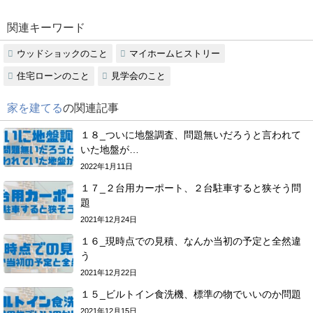
関連キーワード
ウッドショックのこと
マイホームヒストリー
住宅ローンのこと
見学会のこと
家を建てる
の関連記事
１８_ついに地盤調査、問題無いだろうと言われて
いた地盤が…
2022年1月11日
１７_２台用カーポート、２台駐車すると狭そう問
題
2021年12月24日
１６_現時点での見積、なんか当初の予定と全然違
う
2021年12月22日
１５_ビルトイン食洗機、標準の物でいいのか問題
2021年12月15日