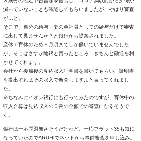
３期分の確定申告書類を提出し、コロナ渦以前から所得が
減っていないことも確認してもらいましたが、やはり審査
が…と。
そこで、自分の給与＋妻の会社員としての給与だけで審査
に出して見ませんか？と銀行から提案されました。
産休＋育休のため６月頃までしか働いていませんでした
が、そこはさすが地銀と言ったところ、きちんと融通を利
かせてくれます。
会社から復帰後の見込収入証明書を書いてもらい、証明書
を提出すればその収入で審査しますよと言ってくれまし
た。
※ちなみにイオン銀行にも行ってみたのですが、育休中の
収入合算は見込収入の５割の金額での審査になるそうで
す。
銀行は一応問題無さそうだけれど、一応フラット35も気に
なっていたのでARUHIでネットから事前審査を申し込み。