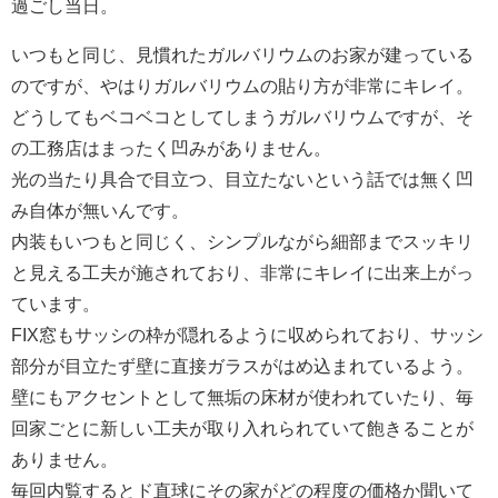
過ごし当日。
いつもと同じ、見慣れたガルバリウムのお家が建っている
のですが、やはりガルバリウムの貼り方が非常にキレイ。
どうしてもベコベコとしてしまうガルバリウムですが、そ
の工務店はまったく凹みがありません。
光の当たり具合で目立つ、目立たないという話では無く凹
み自体が無いんです。
内装もいつもと同じく、シンプルながら細部までスッキリ
と見える工夫が施されており、非常にキレイに出来上がっ
ています。
FIX窓もサッシの枠が隠れるように収められており、サッシ
部分が目立たず壁に直接ガラスがはめ込まれているよう。
壁にもアクセントとして無垢の床材が使われていたり、毎
回家ごとに新しい工夫が取り入れられていて飽きることが
ありません。
毎回内覧するとド直球にその家がどの程度の価格か聞いて